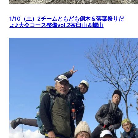
1/10（土）2チームともども倒木＆落葉祭りだ
よ♪大会コース整備vol.2茶臼山＆螺山