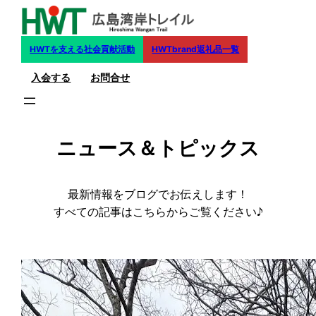
内
容
を
HWTを支える社会貢献活動
HWTbrand返礼品一覧
ス
入会する
お問合せ
キ
ッ
プ
ニュース＆トピックス
最新情報をブログでお伝えします！
すべての記事はこちらからご覧ください♪