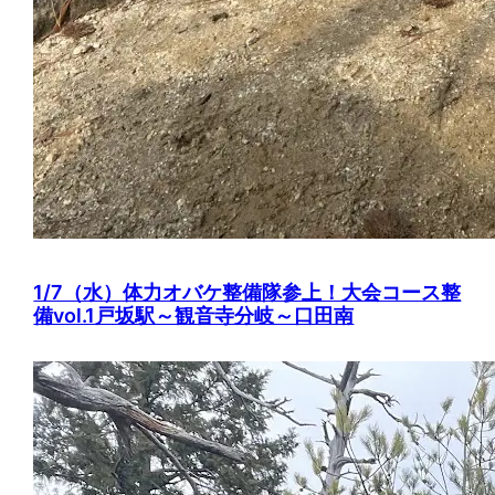
1/7（水）体力オバケ整備隊参上！大会コース整
備vol.1戸坂駅～観音寺分岐～口田南