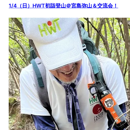
1/4（日）HWT初詣登山＠宮島弥山＆交流会！