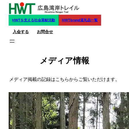
内
容
を
HWTを支える社会貢献活動
HWTbrand返礼品一覧
ス
入会する
お問合せ
キ
ッ
プ
メディア情報
メディア掲載の記録はこちらからご覧いただけます。