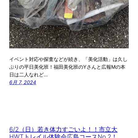
イベント対応や探査などが続き、「美化活動」は久し
ぶりの平日美化班！福田美化班のYさんと広報Mの本
日は二人なれど…
6月 7, 2024
6/2（日）若き体力すごいよ！！市立大
HWTトレイル体験会広島コースNo.2！