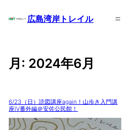
内
容
広島湾岸トレイル
を
ス
キ
ッ
プ
月:
2024年6月
6/23（日）読図講座again！山歩き入門講
座Ⅳ番外編＠安佐公民館！