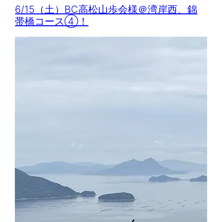
6/15（土）BC高松山歩会様＠湾岸西、錦
帯橋コース④！