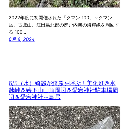
2022年度に初開催された「クマン 100」～クマン
岳、古鷹山、江田島北部の瀬戸内海の海岸線を周回す
る 100…
6月 8, 2024
6/5（水）綺麗が綺麗を呼ぶ！美化班＠水
越峠＆絵下山山頂周辺＆愛宕神社駐車場周
辺＆愛宕神社～鳥居