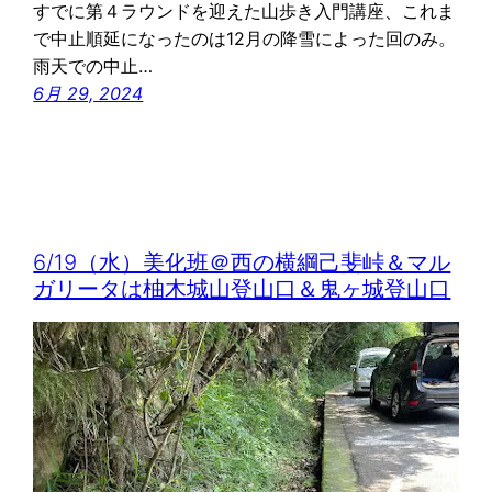
すでに第４ラウンドを迎えた山歩き入門講座、これま
で中止順延になったのは12月の降雪によった回のみ。
雨天での中止…
6月 29, 2024
6/19（水）美化班＠西の横綱己斐峠＆マル
ガリータは柚木城山登山口＆鬼ヶ城登山口