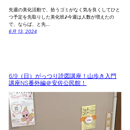
先週の美化活動で、拾うゴミがなく気を良くしてひと
つ予定を先取りした美化班♪今週は人数が増えたの
で、ならば、と先…
6月 13, 2024
6/9（日）がっつり読図講座！山歩き入門
講座NS番外編＠安佐公民館！