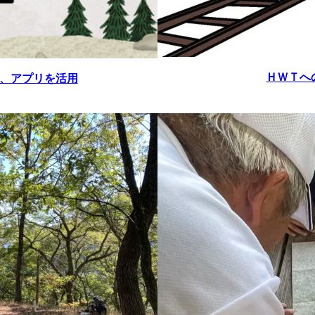
ＨＷＴへ
WT、アプリを活用