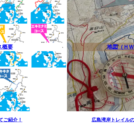
ス概要
地図（ＨＷＴ
てご紹介！
広島湾岸トレイル