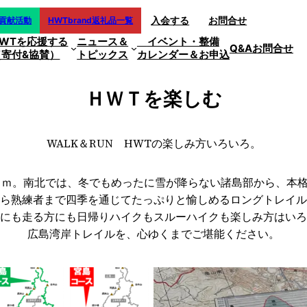
入会する
お問合せ
会貢献活動
HWTbrand返礼品一覧
HWTを応援する
ニュース＆
イベント・整備
Q&A
お問合せ
（寄付&協賛）
トピックス
カレンダー＆お申込
ＨＷＴを楽しむ
WALK＆RUN HWTの楽しみ方いろいろ。
.8ｋｍ。南北では、冬でもめったに雪が降らない諸島部から、本
ら熟練者まで四季を通じてたっぷりと愉しめるロングトレイル
にも走る方にも日帰りハイクもスルーハイクも楽しみ方はいろ
広島湾岸トレイルを、心ゆくまでご堪能ください。