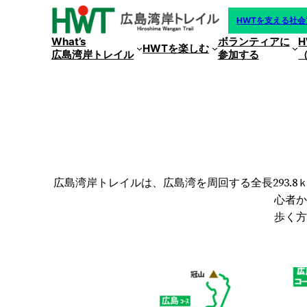
内
HWTを支える社
容
What’s
ボランティアに
を
HWTを楽しむ
広島湾岸トレイル
参加する
ス
キ
ッ
プ
広島湾岸トレイルは、広島湾を周回する全長293
心者か
歩く方