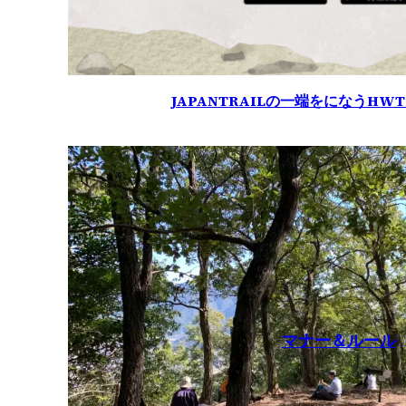
JAPANTRAILの一端をになうH
マナー＆ルール