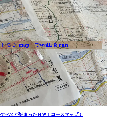
 ＣＤ-map）でwalk & run
のすべてが詰まったＨＷＴコースマップ！