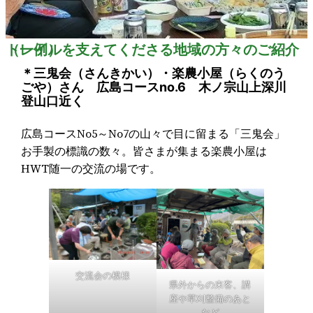
トレイルを支えてくださる地域の方々のご紹介（一例）
＊三鬼会（さんきかい）・楽農小屋（らくのう
ごや）さん 広島コースno.6 木ノ宗山上深川
登山口近く
広島コースNo5～No7の山々で目に留まる「三鬼会」
お手製の標識の数々。皆さまが集まる楽農小屋は
HWT随一の交流の場です。
交流会の模様
県外からの来客、講
座や草刈整備のあと
など