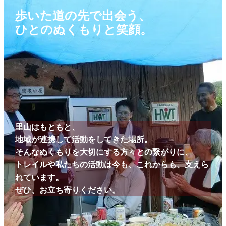
歩いた道の先で出会う、
ひとのぬくもりと笑顔。
里山はもともと、
地域が連携して活動をしてきた場所。
そんなぬくもりを大切にする方々との繋がりに、
トレイルや私たちの活動は今も、これからも、支えら
れています。
ぜひ、お立ち寄りください。