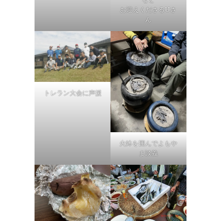
お迎えくださるUさ
ん
トレラン大会に声援
火鉢を囲んでよもや
ま談義