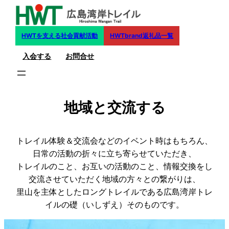
内
容
を
HWTを支える社会貢献活動
HWTbrand返礼品一覧
ス
入会する
お問合せ
キ
ッ
プ
地域と交流する
トレイル体験＆交流会などのイベント時はもちろん、
日常の活動の折々に立ち寄らせていただき、
トレイルのこと、お互いの活動のこと、情報交換をし
交流させていただく地域の方々との繋がりは、
里山を主体としたロングトレイルである広島湾岸トレ
イルの礎（いしずえ）そのものです。