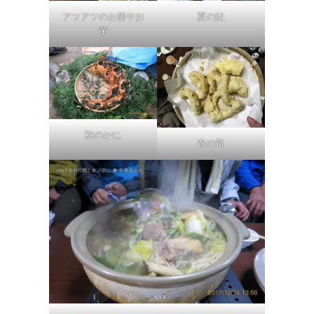
アツアツのお餅やお
夏の鮎
芋
秋のかに
春の筍