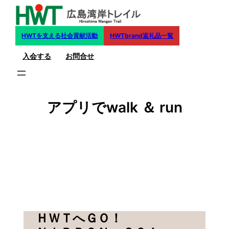
内
容
を
HWTを支える社会貢献活動
HWTbrand返礼品一覧
ス
入会する
お問合せ
キ
ッ
プ
アプリでwalk ＆ run
ＨＷＴへＧＯ！