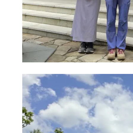
7/26
る挑戦＆絆は