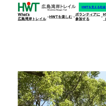
内
HWTを支える社
容
What’s
ボランティアに
を
HWTを楽しむ
広島湾岸トレイル
参加する
ス
キ
ッ
プ
8/3（