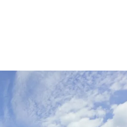
650ゴール＠エキキタ木ノ宗山分岐！！さらな