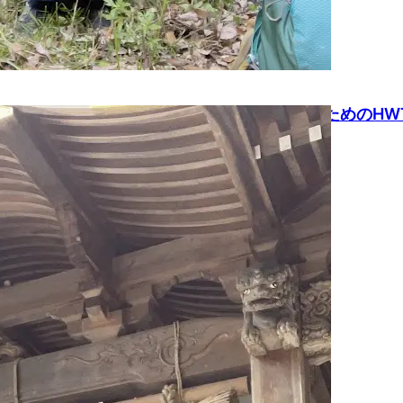
（水）山と縁深ければこそ…！今年も原爆献水のためのHW