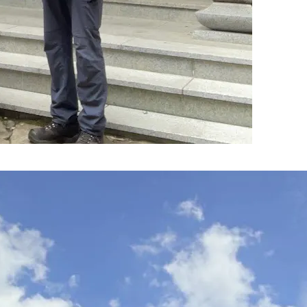
（日）吹き上げるKくん旋風！猛暑日リレーで湾岸覇者NS
to be continued(^o^)／