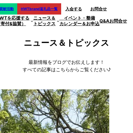
入会する
お問合せ
会貢献活動
HWTbrand返礼品一覧
HWTを応援する
ニュース＆
イベント・整備
Q&A
お問合せ
（寄付&協賛）
トピックス
カレンダー＆お申込
ニュース＆トピックス
最新情報をブログでお伝えします！
すべての記事はこちらからご覧ください♪
月）原爆献水採水＆感謝の整備＠似島