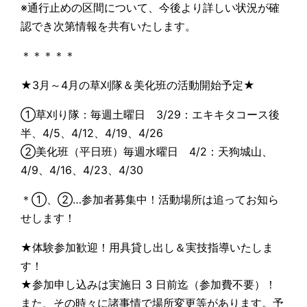
※通行止めの区間について、今後より詳しい状況が確
認でき次第情報を共有いたします。
＊＊＊＊＊
★3月～4月の草刈隊＆美化班の活動開始予定★
①草刈り隊：毎週土曜日 3/29：エキキタコース後
半、4/5、4/12、4/19、4/26
②美化班（平日班）毎週水曜日 4/2：天狗城山、
4/9、4/16、4/23、4/30
＊①、②…参加者募集中！活動場所は追ってお知ら
せします！
★体験参加歓迎！用具貸し出し＆実技指導いたしま
す！
★参加申し込みは実施日 3 日前迄（参加費不要）！
また、その時々に諸事情で場所変更等があります。予