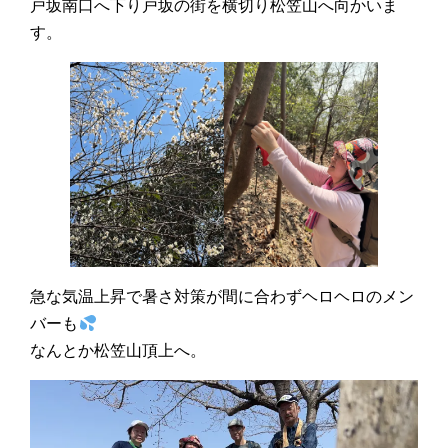
戸坂南口へ下り戸坂の街を横切り松笠山へ向かいま
す。
急な気温上昇で暑さ対策が間に合わずヘロヘロのメン
バーも
なんとか松笠山頂上へ。