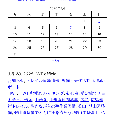
2026年8月
月
火
水
木
金
土
日
1
2
3
4
5
6
7
8
9
10
11
12
13
14
15
16
17
18
19
20
21
22
23
24
25
26
27
28
29
30
31
« 7月
3月 28, 2025
HWT official
お知らせ
, 
トレイル最新情報
, 
整備・美化活動
, 
活動レ
ポート
HWT
, 
HWT草刈隊
, 
ハイキング
, 
初心者
, 
剪定鋏でチョ
キチョキ歩き
, 
山歩き
, 
山歩き仲間募集
, 
広島
, 
広島湾
岸トレイル
, 
歩きながらの手作業整備
, 
登山
, 
登山道整
備
, 
登山道整備でともに汗を流そう
, 
登山道整備ボラン