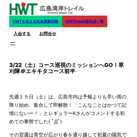
内
容
を
HWTを支える社会貢献活動
HWTbrand返礼品一覧
ス
入会する
お問合せ
キ
ッ
プ
3/22（土）コース巡視のミッションへGO！草
刈隊＠エキキタコース前半
先週１５日（土）は、広島市内は予報よりも早い雨の
降り始め、集合して即解散！「こんなことはかつて記
憶にないー！」とレギュラーKさんがコメントする初
めての事態でした( ﾟДﾟ)
その翌週は青空が広がり春を通り越して初夏の陽気で