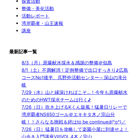
探査活動
整備・美化活動
活動レポート
湾岸覇者・山王速報
講座
最新記事一覧
8/3（月）原爆献水採水＆感謝の整備＠似島
8/1（土）不満解消！定例整備で出口すっきり♪広島
コースNo1後半、呉野外活動センター～深山の滝分
岐
7/29（水）山と縁深ければこそ…！今年も原爆献水
のためのHWT採水チームは行く♪
7/26（日）吹き上げるKくん旋風！猛暑日リレーで
湾岸覇者NS650ゴール＠エキキタ木ノ宗山分
岐！！さらなる挑戦＆絆はto be continued(^o^)／
7/26（日）猛暑日を攻略して楽園小屋に到達せよ！
山歩き入門講座ⅧVOL.4木ノ宗山