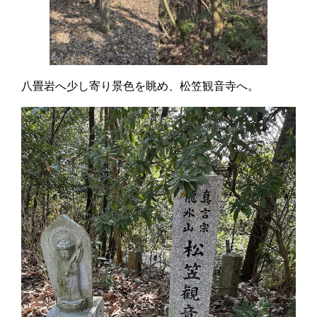
八畳岩へ少し寄り景色を眺め、松笠観音寺へ。