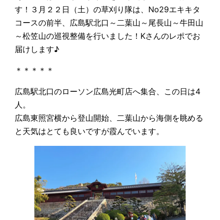
す！３月２２日（土）の草刈り隊は、No29エキキタ
コースの前半、広島駅北口～二葉山～尾長山～牛田山
～松笠山の巡視整備を行いました！Kさんのレポでお
届けします♪
＊＊＊＊＊
広島駅北口のローソン広島光町店へ集合、この日は4
人。
広島東照宮横から登山開始、二葉山から海側を眺める
と天気はとても良いですが霞んでいます。