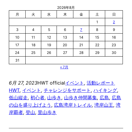
2026年8月
月
火
水
木
金
土
日
1
2
3
4
5
6
7
8
9
10
11
12
13
14
15
16
17
18
19
20
21
22
23
24
25
26
27
28
29
30
31
« 7月
6月 27, 2023
HWT official
イベント
, 
活動レポート
HWT
, 
イベント
, 
チャレンジをサポート
, 
ハイキング
, 
低山縦走
, 
初心者
, 
山歩き
, 
山歩き仲間募集
, 
広島
, 
広島
の山を盛り上げよう
, 
広島湾岸トレイル
, 
湾岸山王
, 
湾
岸覇者
, 
登山
, 
里山歩き