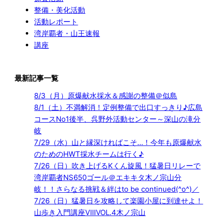
整備・美化活動
活動レポート
湾岸覇者・山王速報
講座
最新記事一覧
8/3（月）原爆献水採水＆感謝の整備＠似島
8/1（土）不満解消！定例整備で出口すっきり♪広島
コースNo1後半、呉野外活動センター～深山の滝分
岐
7/29（水）山と縁深ければこそ…！今年も原爆献水
のためのHWT採水チームは行く♪
7/26（日）吹き上げるKくん旋風！猛暑日リレーで
湾岸覇者NS650ゴール＠エキキタ木ノ宗山分
岐！！さらなる挑戦＆絆はto be continued(^o^)／
7/26（日）猛暑日を攻略して楽園小屋に到達せよ！
山歩き入門講座ⅧVOL.4木ノ宗山