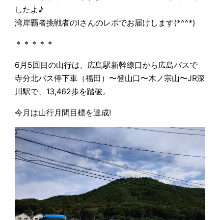
したよ♪
湾岸覇者挑戦者のIさんのレポでお届けします(*^^*)
＊＊＊＊＊
6月5回目の山行は、広島駅新幹線口から広島バスで
寺分北バス停下車（福田）〜登山口〜木ノ宗山〜JR深
川駅で、13,462歩を踏破。
今月は山行月間目標を達成!