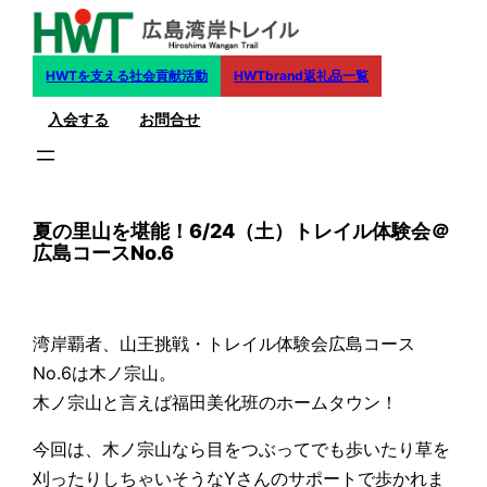
内
容
を
HWTを支える社会貢献活動
HWTbrand返礼品一覧
ス
入会する
お問合せ
キ
ッ
プ
夏の里山を堪能！6/24（土）トレイル体験会＠
広島コースNo.6
湾岸覇者、山王挑戦・トレイル体験会広島コース
No.6は木ノ宗山。
木ノ宗山と言えば福田美化班のホームタウン！
今回は、木ノ宗山なら目をつぶってでも歩いたり草を
刈ったりしちゃいそうなYさんのサポートで歩かれま