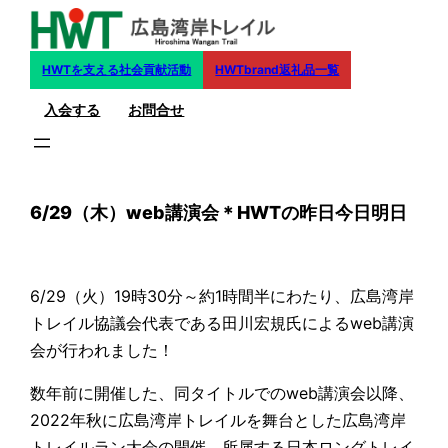
内
容
を
HWTを支える社会貢献活動
HWTbrand返礼品一覧
ス
入会する
お問合せ
キ
ッ
プ
6/29（木）web講演会＊HWTの昨日今日明日
6/29（火）19時30分～約1時間半にわたり、広島湾岸
トレイル協議会代表である田川宏規氏によるweb講演
会が行われました！
数年前に開催した、同タイトルでのweb講演会以降、
2022年秋に広島湾岸トレイルを舞台とした広島湾岸
トレイルラン大会の開催、所属する日本ロングトレイ