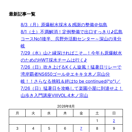
最新記事一覧
8/3（月）原爆献水採水＆感謝の整備＠似島
8/1（土）不満解消！定例整備で出口すっきり♪広島
コースNo1後半、呉野外活動センター～深山の滝分
岐
7/29（水）山と縁深ければこそ…！今年も原爆献水
のためのHWT採水チームは行く♪
7/26（日）吹き上げるKくん旋風！猛暑日リレーで
湾岸覇者NS650ゴール＠エキキタ木ノ宗山分
岐！！さらなる挑戦＆絆はto be continued(^o^)／
7/26（日）猛暑日を攻略して楽園小屋に到達せよ！
山歩き入門講座ⅧVOL.4木ノ宗山
2026年8月
月
火
水
木
金
土
日
1
2
3
4
5
6
7
8
9