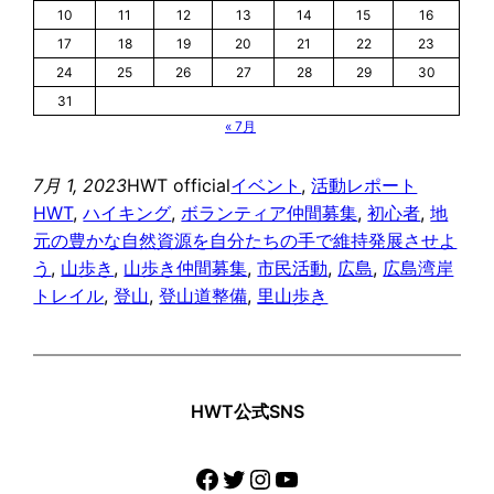
10
11
12
13
14
15
16
17
18
19
20
21
22
23
24
25
26
27
28
29
30
31
« 7月
7月 1, 2023
HWT official
イベント
, 
活動レポート
HWT
, 
ハイキング
, 
ボランティア仲間募集
, 
初心者
, 
地
元の豊かな自然資源を自分たちの手で維持発展させよ
う
, 
山歩き
, 
山歩き仲間募集
, 
市民活動
, 
広島
, 
広島湾岸
トレイル
, 
登山
, 
登山道整備
, 
里山歩き
HWT公式SNS
Facebook
Twitter
Instagram
YouTube