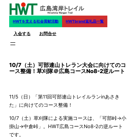
内
容
を
HWTを支える社会貢献活動
HWTbrand返礼品一覧
ス
入会する
お問合せ
キ
ッ
プ
10/7（土）可部連山トレラン大会に向けてのコ
ース整備！草刈隊＠広島コースNo8-2逆ルート
11/5（日）「第11回可部連山トレイルランinあさき
た」に向けてのコース整備！
10/7（土）草刈隊による実施コースは、「可部峠→小
掛山→中倉峠」。HWT広島コースNo8-2の逆ルート
です。