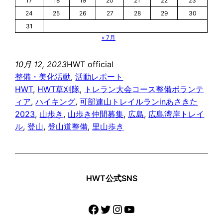
17
18
19
20
21
22
23
24
25
26
27
28
29
30
31
« 7月
10月 12, 2023
HWT official
整備・美化活動
, 
活動レポート
HWT
, 
HWT草刈隊
, 
トレラン大会コース整備ボランテ
ィア
, 
ハイキング
, 
可部連山トレイルランinあさきた
2023
, 
山歩き
, 
山歩き仲間募集
, 
広島
, 
広島湾岸トレイ
ル
, 
登山
, 
登山道整備
, 
里山歩き
HWT公式SNS
Facebook
Twitter
Instagram
YouTube