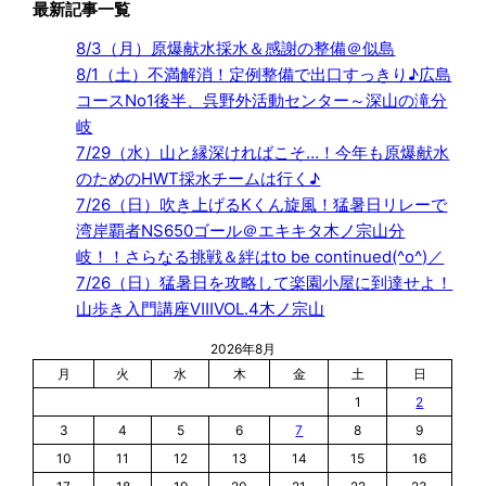
最新記事一覧
8/3（月）原爆献水採水＆感謝の整備＠似島
8/1（土）不満解消！定例整備で出口すっきり♪広島
コースNo1後半、呉野外活動センター～深山の滝分
岐
7/29（水）山と縁深ければこそ…！今年も原爆献水
のためのHWT採水チームは行く♪
7/26（日）吹き上げるKくん旋風！猛暑日リレーで
湾岸覇者NS650ゴール＠エキキタ木ノ宗山分
岐！！さらなる挑戦＆絆はto be continued(^o^)／
7/26（日）猛暑日を攻略して楽園小屋に到達せよ！
山歩き入門講座ⅧVOL.4木ノ宗山
2026年8月
月
火
水
木
金
土
日
1
2
3
4
5
6
7
8
9
10
11
12
13
14
15
16