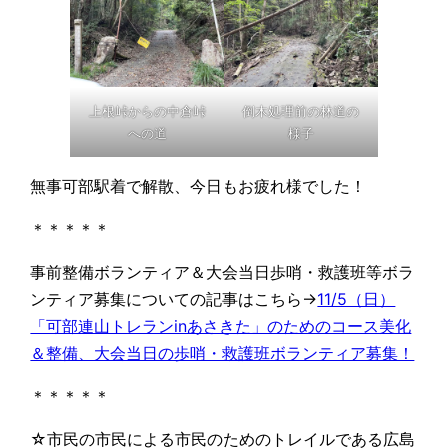
上根峠からの中倉峠
倒木処理前の林道の
への道
様子
無事可部駅着で解散、今日もお疲れ様でした！
＊＊＊＊＊
事前整備ボランティア＆大会当日歩哨・救護班等ボラ
ンティア募集についての記事はこちら→
11/5（日）
「可部連山トレランinあさきた」のためのコース美化
＆整備、大会当日の歩哨・救護班ボランティア募集！
＊＊＊＊＊
☆市民の市民による市民のためのトレイルである広島