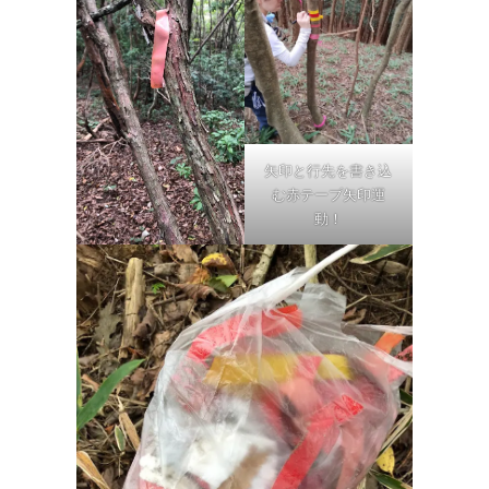
矢印と行先を書き込
む赤テープ矢印運
動！