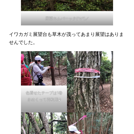
展望カムバーック(^o^)／
イワカガミ展望台も草木が茂ってあまり展望はありま
せんでした。
色褪せたテープは1巻
きめくって再利用♪