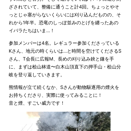
ざされていて、整備に通うこと計4回。ちょっとやそ
っとじゃ塞がらないくらいには刈り込んだものの、そ
れから1年半。恐竜のしっぽ並みのとげを纏ったあの
イバラたちはいま…！
参加メンバーは4名。レギュラー参加くださっている
Kさん、地元の時くらいは…と時間を空けてくださるS
さん、T会長に広報M、長めの刈り込み鋏と鎌を手
に、まずは桧山林道〜白木山頂直下の押手山・桧山分
岐を登り返していきます。
熊情報が立て続くなか、Sさんが動物駆逐用の煙火を
お持ちくださり、実際に使ってみることに！
音と煙、すごい威力です！