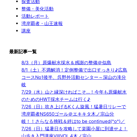
探査活動
整備・美化活動
活動レポート
湾岸覇者・山王速報
講座
最新記事一覧
8/3（月）原爆献水採水＆感謝の整備＠似島
8/1（土）不満解消！定例整備で出口すっきり♪広島
コースNo1後半、呉野外活動センター～深山の滝分
岐
7/29（水）山と縁深ければこそ…！今年も原爆献水
のためのHWT採水チームは行く♪
7/26（日）吹き上げるKくん旋風！猛暑日リレーで
湾岸覇者NS650ゴール＠エキキタ木ノ宗山分
岐！！さらなる挑戦＆絆はto be continued(^o^)／
7/26（日）猛暑日を攻略して楽園小屋に到達せよ！
山歩き入門講座ⅧVOL.4木ノ宗山