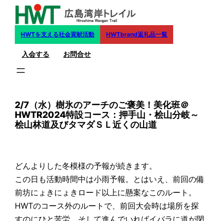
内
容
を
HWTを支える社会貢献活動
HWTbrand返礼品一覧
ス
入会する
お問合せ
キ
ッ
プ
2/7（水）樹氷のアーチのご褒美！美化班＠
HWTR2024特設コース：押手山・桧山分岐～
桧山林道及びタマダＳＬ近くの山道
どんよりした冬模様の予報が続きます。
この日も活動時間中は小雨予報。とはいえ、前回の備
前坊にょきにょきロード以上に懸案なこのルート。
HWTのコース外のルートで、前回大会時は場所を探
すのにひと苦労。そして進んでいればイバラに道が閉