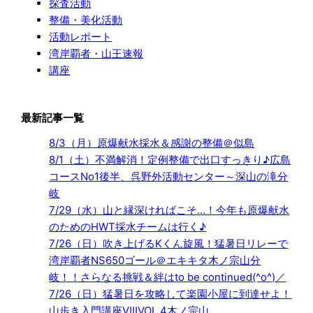
探査活動
整備・美化活動
活動レポート
湾岸覇者・山王速報
講座
最新記事一覧
8/3（月）原爆献水採水＆感謝の整備＠似島
8/1（土）不満解消！定例整備で出口すっきり♪広島
コースNo1後半、呉野外活動センター～深山の滝分
岐
7/29（水）山と縁深ければこそ…！今年も原爆献水
のためのHWT採水チームは行く♪
7/26（日）吹き上げるKくん旋風！猛暑日リレーで
湾岸覇者NS650ゴール＠エキキタ木ノ宗山分
岐！！さらなる挑戦＆絆はto be continued(^o^)／
7/26（日）猛暑日を攻略して楽園小屋に到達せよ！
山歩き入門講座ⅧVOL.4木ノ宗山