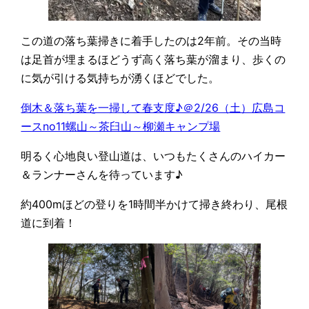
この道の落ち葉掃きに着手したのは2年前。その当時
は足首が埋まるほどうず高く落ち葉が溜まり、歩くの
に気が引ける気持ちが湧くほどでした。
倒木＆落ち葉を一掃して春支度♪＠2/26（土）広島コ
ースno11螺山～茶臼山～柳瀬キャンプ場
明るく心地良い登山道は、いつもたくさんのハイカー
＆ランナーさんを待っています♪
約400mほどの登りを1時間半かけて掃き終わり、尾根
道に到着！