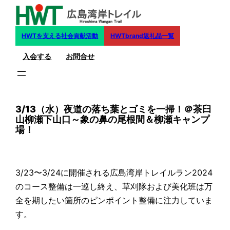
内
容
を
HWTを支える社会貢献活動
HWTbrand返礼品一覧
ス
入会する
お問合せ
キ
ッ
プ
3/13（水）夜道の落ち葉とゴミを一掃！＠茶臼
山柳瀬下山口～象の鼻の尾根間＆柳瀬キャンプ
場！
3/23〜3/24に開催される広島湾岸トレイルラン2024
のコース整備は一巡し終え、草刈隊および美化班は万
全を期したい箇所のピンポイント整備に注力していま
す。