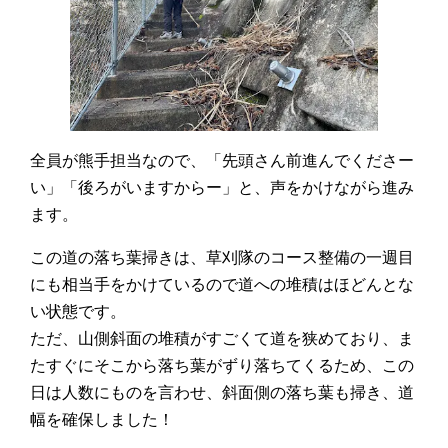
全員が熊手担当なので、「先頭さん前進んでくださー
い」「後ろがいますからー」と、声をかけながら進み
ます。
この道の落ち葉掃きは、草刈隊のコース整備の一週目
にも相当手をかけているので道への堆積はほどんとな
い状態です。
ただ、山側斜面の堆積がすごくて道を狭めており、ま
たすぐにそこから落ち葉がずり落ちてくるため、この
日は人数にものを言わせ、斜面側の落ち葉も掃き、道
幅を確保しました！