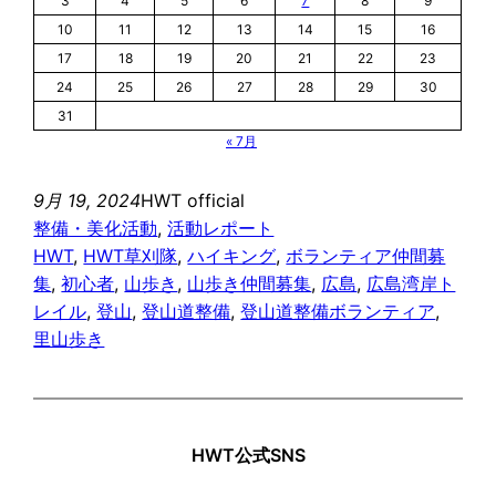
3
4
5
6
7
8
9
10
11
12
13
14
15
16
17
18
19
20
21
22
23
24
25
26
27
28
29
30
31
« 7月
9月 19, 2024
HWT official
整備・美化活動
, 
活動レポート
HWT
, 
HWT草刈隊
, 
ハイキング
, 
ボランティア仲間募
集
, 
初心者
, 
山歩き
, 
山歩き仲間募集
, 
広島
, 
広島湾岸ト
レイル
, 
登山
, 
登山道整備
, 
登山道整備ボランティア
, 
里山歩き
HWT公式SNS