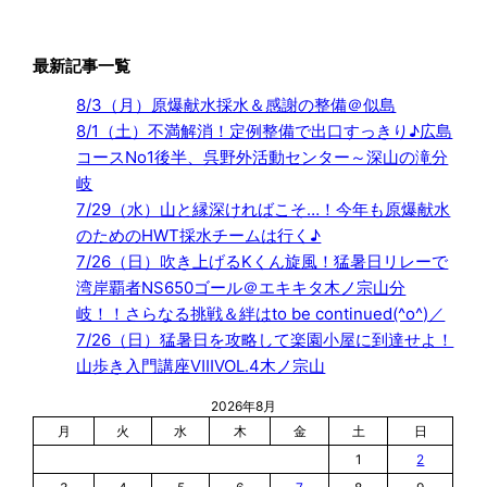
最新記事一覧
8/3（月）原爆献水採水＆感謝の整備＠似島
8/1（土）不満解消！定例整備で出口すっきり♪広島
コースNo1後半、呉野外活動センター～深山の滝分
岐
7/29（水）山と縁深ければこそ…！今年も原爆献水
のためのHWT採水チームは行く♪
7/26（日）吹き上げるKくん旋風！猛暑日リレーで
湾岸覇者NS650ゴール＠エキキタ木ノ宗山分
岐！！さらなる挑戦＆絆はto be continued(^o^)／
7/26（日）猛暑日を攻略して楽園小屋に到達せよ！
山歩き入門講座ⅧVOL.4木ノ宗山
2026年8月
月
火
水
木
金
土
日
1
2