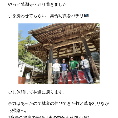
やっと梵潮寺へ辿り着きました！
手を洗わせてもらい、集合写真をパチリ
少し休憩して林道に戻ります。
余力はあったので林道の伸びてきた竹と草を刈りなが
ら帰路へ。
T隊長の提案で最後は車の中から草刈り(笑)