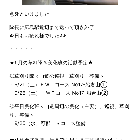
意外といけました！
隊長に広島駅近辺まで送って頂き終了
今日もお疲れ様でした♪♪
＊＊＊＊＊
★9月の草刈隊＆美化班の活動予定★
◎草刈り隊＜山道の巡視、草刈り、整備＞
・9/21（土）ＨＷＴコース No17-船倉山①
・9/28（土）ＨＷＴコース No17-船倉山②
◎平日美化班＜山道周辺の美化（主要）、巡視、草刈
り、整備＞
・9/25（水）可部ＴＲコース整備
★体験参加歓迎！用具貸し出し＆実技指導いたしま