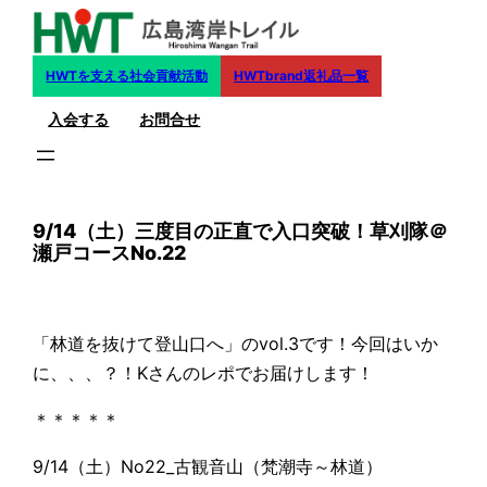
内
容
を
HWTを支える社会貢献活動
HWTbrand返礼品一覧
ス
入会する
お問合せ
キ
ッ
プ
9/14（土）三度目の正直で入口突破！草刈隊＠
瀬戸コースNo.22
「林道を抜けて登山口へ」のvol.3です！今回はいか
に、、、？！Kさんのレポでお届けします！
＊＊＊＊＊
9/14（土）No22_古観音山（梵潮寺～林道）