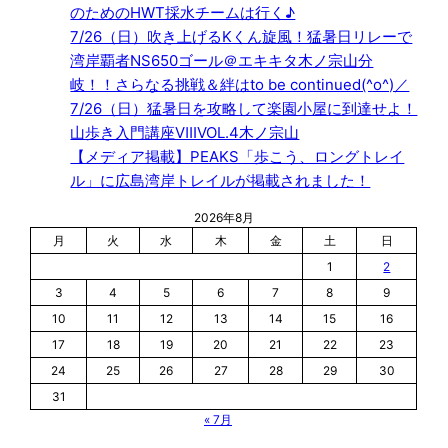
のためのHWT採水チームは行く♪
7/26（日）吹き上げるKくん旋風！猛暑日リレーで
湾岸覇者NS650ゴール＠エキキタ木ノ宗山分
岐！！さらなる挑戦＆絆はto be continued(^o^)／
7/26（日）猛暑日を攻略して楽園小屋に到達せよ！
山歩き入門講座ⅧVOL.4木ノ宗山
【メディア掲載】PEAKS「歩こう、ロングトレイ
ル」に広島湾岸トレイルが掲載されました！
2026年8月
月
火
水
木
金
土
日
1
2
3
4
5
6
7
8
9
10
11
12
13
14
15
16
17
18
19
20
21
22
23
24
25
26
27
28
29
30
31
« 7月