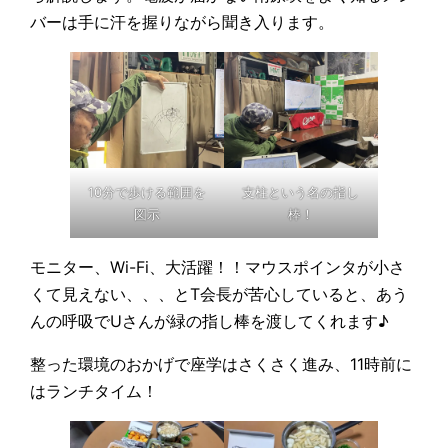
バーは手に汗を握りながら聞き入ります。
10分で歩ける範囲を
支柱という名の指し
図示
棒！
モニター、Wi-Fi、大活躍！！マウスポインタが小さ
くて見えない、、、とT会長が苦心していると、あう
んの呼吸でUさんが緑の指し棒を渡してくれます♪
整った環境のおかげで座学はさくさく進み、11時前に
はランチタイム！