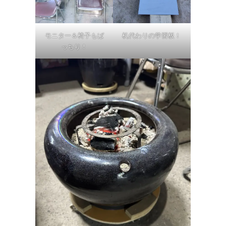
モニター＆椅子もば
机代わりの学習板！
っちり！