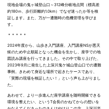
現地会場の鬼ヶ城登山口～312峰分岐地点間（標高差
約180ｍ、歩行距離約1.0km）でなぜ迷ったか等を検
証します。また、万が一遭難時の危機管理を学びま
す。
＊＊＊＊＊
2024年度から、山歩き入門講座、入門講座NSが悪天
候のため中止順延となった機会を生かし、座学での地
図読み講座を行ってきました。その中で取り上げた、
2023年9月に発生した上深川鬼ケ城山登山口での遭難
事例。きわめて身近な場所で起きたケースであり、
「実際の現場を検証したい！」という声も上がりまし
た。
あわせて、より一歩進んだ座学講座を随時開催できる
環境を整えたい、というT会長のかねてからの想いを
かなえてくださったのさんはやはりこの方、上深川楽