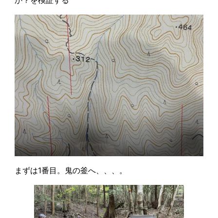
まずは1番目。鬼の釜へ、、、。