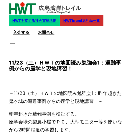
内
容
を
HWTを支える社会貢献活動
HWTbrand返礼品一覧
ス
入会する
お問合せ
キ
ッ
プ
11/23（土）ＨＷＴの地図読み勉強会1：遭難事
例からの座学と現地講習！
～11/23（土）ＨＷＴの地図読み勉強会1：昨年起きた
鬼ヶ城の遭難事例からの座学と現地講習！～
昨年起きた遭難事例を検証する。
座学会場の樂農小屋でＰＣ、大型モニター等を使いな
がら2時間程度の学習します。