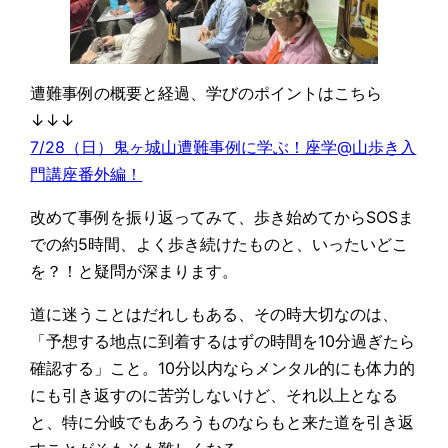
遭難事例の概要と経過、学びのポイントはこちら
↓↓↓
7/28（日）鬼ヶ城山遭難事例に学ぶ！座学@山歩き入
門講座番外編！
改めて事例を振り返ってみて、歩き始めてからSOSま
での約5時間、よく歩き続けたものと、いったいどこ
を？！と疑問が深まります。
道に迷うことはだれしもある、その時大切なのは、
「予想する地点に到着するはずの時間を10分過ぎたら
確認する」こと。10分以内ならメンタル的にも体力的
にも引き返すのに苦労しないけど、それ以上となる
と、特に分岐でもあろうものならもと来た道を引き返