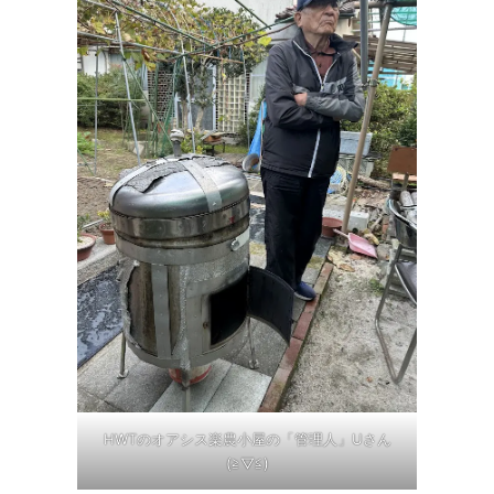
HWTのオアシス楽農小屋の「管理人」Uさん
(≧▽≦)