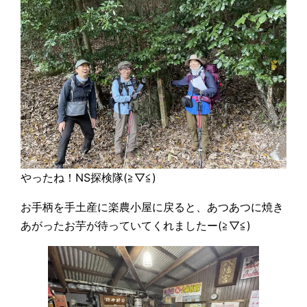
やったね！NS探検隊(≧▽≦)
お手柄を手土産に楽農小屋に戻ると、あつあつに焼き
あがったお芋が待っていてくれましたー(≧▽≦)