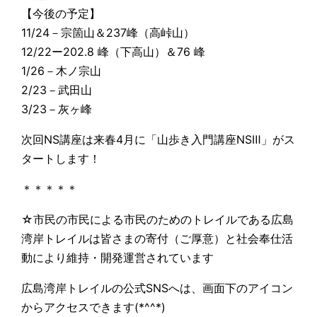
【今後の予定】
11/24－宗箇山＆237峰（高峠山）
12/22ー202.8 峰（下高山）＆76 峰
1/26－木ノ宗山
2/23－武田山
3/23－灰ヶ峰
次回NS講座は来春4月に「山歩き入門講座NSⅢ」がス
タートします！
＊＊＊＊＊
☆市民の市民による市民のためのトレイルである広島
湾岸トレイルは皆さまの寄付（ご厚意）と社会奉仕活
動により維持・開発運営されています
広島湾岸トレイルの公式SNSへは、画面下のアイコン
からアクセスできます(*^^*)