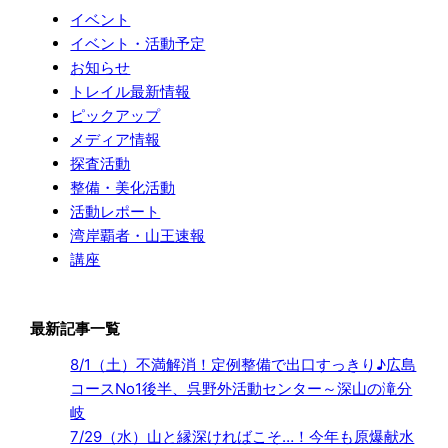
イベント
イベント・活動予定
お知らせ
トレイル最新情報
ピックアップ
メディア情報
探査活動
整備・美化活動
活動レポート
湾岸覇者・山王速報
講座
最新記事一覧
8/1（土）不満解消！定例整備で出口すっきり♪広島
コースNo1後半、呉野外活動センター～深山の滝分
岐
7/29（水）山と縁深ければこそ…！今年も原爆献水