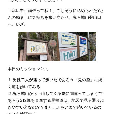
「寒い中、頑張ってね！」ごちそうに込められたYさ
んの励ましに気持ちを奮い立たせ、鬼ヶ城山登山口
へ、いざ。
本日のミッション2つ。
１.男性二人が迷って歩いたであろう「鬼の釜」に続
く道を歩いてみる
２.鬼ヶ城山から下山してくる際に間違ってしまうで
あろう312峰を直進する尾根道は、地図で見る通り歩
きやすい道なのか？また、ふもとまで続いているの
か？を検証する