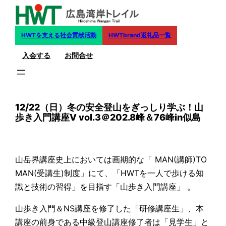
内
容
を
HWTを支える社会貢献活動
HWTbrand返礼品一覧
ス
入会する
お問合せ
キ
ッ
プ
12/22（日）冬の安全登山をぎっしり学ぶ！山
歩き入門講座Ⅴ vol.3＠202.8峰＆76峰in似島
山岳界講座史上においては画期的な「 MAN(講師)TO
MAN(受講生)制度」にて、「HWTを一人で歩ける知
識と技術の習得」を目指す「山歩き入門講座」 。
山歩き入門＆NS講座を修了した「研修講座生」、本
講座の前身である中級登山講座修了者は「見学生」と