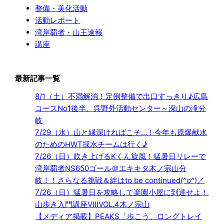
整備・美化活動
活動レポート
湾岸覇者・山王速報
講座
最新記事一覧
8/1（土）不満解消！定例整備で出口すっきり♪広島
コースNo1後半、呉野外活動センター～深山の滝分
岐
7/29（水）山と縁深ければこそ…！今年も原爆献水
のためのHWT採水チームは行く♪
7/26（日）吹き上げるKくん旋風！猛暑日リレーで
湾岸覇者NS650ゴール＠エキキタ木ノ宗山分
岐！！さらなる挑戦＆絆はto be continued(^o^)／
7/26（日）猛暑日を攻略して楽園小屋に到達せよ！
山歩き入門講座ⅧVOL.4木ノ宗山
【メディア掲載】PEAKS「歩こう、ロングトレイ