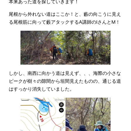
本来あった道を探していきます！
尾根から外れない道はここか！と、藪の向こうに見え
る尾根筋に向って藪アタックするA講師のIさんとM！
しかし、南西に向かう道は見えず、、、海際の小さな
ピークが樹々の隙間から垣間見えたものの、通じる道
はすっかり消失していました。