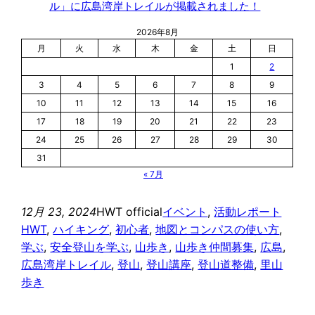
ル」に広島湾岸トレイルが掲載されました！
2026年8月
月
火
水
木
金
土
日
1
2
3
4
5
6
7
8
9
10
11
12
13
14
15
16
17
18
19
20
21
22
23
24
25
26
27
28
29
30
31
« 7月
12月 23, 2024
HWT official
イベント
, 
活動レポート
HWT
, 
ハイキング
, 
初心者
, 
地図とコンパスの使い方
, 
学ぶ
, 
安全登山を学ぶ
, 
山歩き
, 
山歩き仲間募集
, 
広島
, 
広島湾岸トレイル
, 
登山
, 
登山講座
, 
登山道整備
, 
里山
歩き