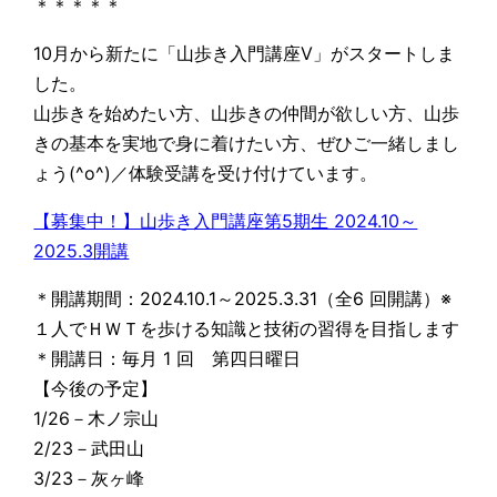
＊＊＊＊＊
10月から新たに「山歩き入門講座Ⅴ」がスタートしま
した。
山歩きを始めたい方、山歩きの仲間が欲しい方、山歩
きの基本を実地で身に着けたい方、ぜひご一緒しまし
ょう(^o^)／体験受講を受け付けています。
【募集中！】山歩き入門講座第5期生 2024.10～
2025.3開講
＊開講期間：2024.10.1～2025.3.31（全6 回開講）※
１人でＨＷＴを歩ける知識と技術の習得を目指します
＊開講日：毎月 1 回 第四日曜日
【今後の予定】
1/26－木ノ宗山
2/23－武田山
3/23－灰ヶ峰