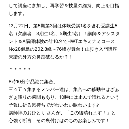
して講座に参加し、再学習＆技量の維持、向上を目指
します。
12月22日、第5期第3回は体験受講1名を含む受講生5
名（欠講者：3期生1名、5期生1名）！講師＆アシスタ
ント＆A講師体験の計10名でHWTエキミナミコース
No28似島の202.8峰～76峰が舞台！山歩き入門講座
未踏の外方の鼻踏破なるか？！
＊＊＊＊＊
8時10分宇品港に集合。
三々五々集まるメンバー達は、集合への移動中はざぁ
ざぁ降りの瞬間もあり、10時には止んで晴れるという
予報に祈る気持ちでがわいわい賑わいます♪
講師陣のおひとりIさんが、「この後晴れます！」と
心強く断言！その裏付けはのちのお楽しみです！