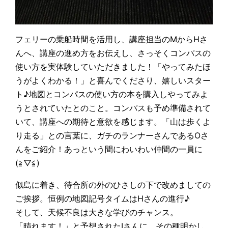
フェリーの乗船時間を活用し、講座担当のMからHさ
んへ、講座の進め方をお伝えし、さっそくコンパスの
使い方を実体験していただきました！「やってみたほ
うがよくわかる！」と喜んでくださり、嬉しいスター
ト♪地図とコンパスの使い方の本を購入しやってみよ
うとされていたとのこと。コンパスも予め準備されて
いて、講座への期待と意欲を感じます。「山は歩くよ
り走る」との言葉に、ガチのランナーさんであるOさ
んをご紹介！あっという間にわいわい仲間の一員に
(≧▽≦)
似島に着き、待合所の外のひさしの下で改めましての
ご挨拶。恒例の地図記号タイムはHさんの進行♪
そして、天候不良は大きな学びのチャンス。
「晴れます！」と予想されたIさんに、その種明かし