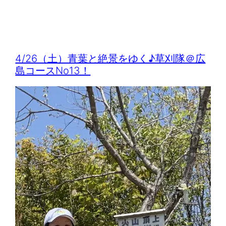
4/26（土）青葉と絶景をゆく♪草刈隊＠広
島コースNo13！