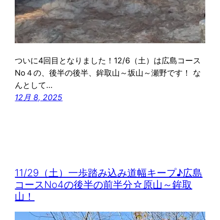
ついに4回目となりました！12/6（土）は広島コース
No４の、後半の後半、鉾取山～坂山～瀬野です！ な
んとして…
12月 8, 2025
11/29（土）一歩踏み込み道幅キープ♪広島
コースNo4の後半の前半分☆原山～鉾取
山！