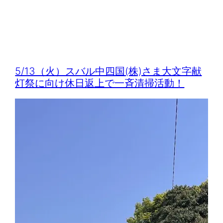
5/13（火）スバル中四国(株)さま大文字献
灯祭に向け休日返上で一斉清掃活動！