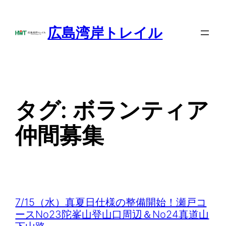
内
容
広島湾岸トレイル
を
ス
キ
ッ
プ
タグ:
ボランティア
仲間募集
7/15（水）真夏日仕様の整備開始！瀬戸コ
ースNo23陀峯山登山口周辺＆No24真道山