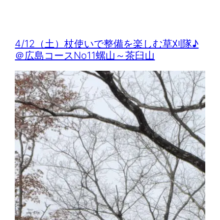
4/12（土）杖使いで整備を楽しむ草刈隊♪
＠広島コースNo11螺山～茶臼山