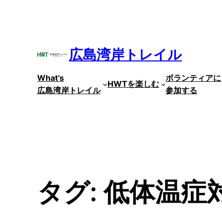
内
容
を
ス
広島湾岸トレイル
キ
ッ
What’s
ボランティアに
プ
HWTを楽しむ
広島湾岸トレイル
参加する
タグ:
低体温症