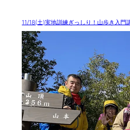
11/18(土)実地訓練ぎっしり！山歩き入