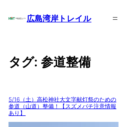
内
容
広島湾岸トレイル
を
ス
キ
ッ
プ
タグ:
参道整備
5/16（土）高松神社大文字献灯祭のための
参道（山道）整備！【スズメバチ注意情報
あり】