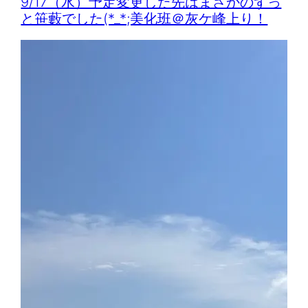
9/17（水）予定変更した先はまさかのずっ
と笹藪でした(*_*;美化班＠灰ケ峰上り！