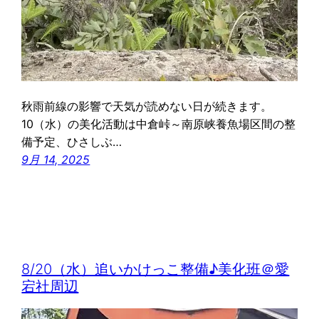
秋雨前線の影響で天気が読めない日が続きます。
10（水）の美化活動は中倉峠～南原峡養魚場区間の整
備予定、ひさしぶ…
9月 14, 2025
8/20（水）追いかけっこ整備♪美化班＠愛
宕社周辺