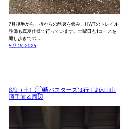
7月後半から、折からの酷暑を鑑み、HWTのトレイル
整備も真夏仕様で行っています。土曜日も1コースを
通し歩きでの…
8月 16, 2025
8/9（土）①藪バスターズは行く♪休山山
頂手前＆周辺