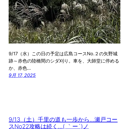
9/17（水）この日の予定は広島コースNo.２の矢野城
跡～赤色の陸橋間のシダ刈り。車を、大師堂に停める
か、赤色…
9月 17, 2025
9/13（土）千里の道も一歩から…瀬戸コー
スNo22攻略は続く…( ｀ー´)ノ