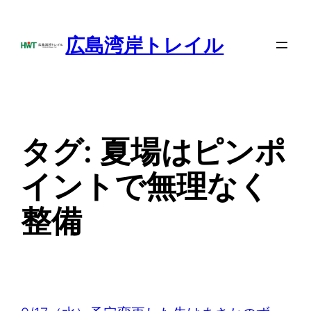
内
容
広島湾岸トレイル
を
ス
キ
ッ
プ
タグ:
夏場はピンポ
イントで無理なく
整備