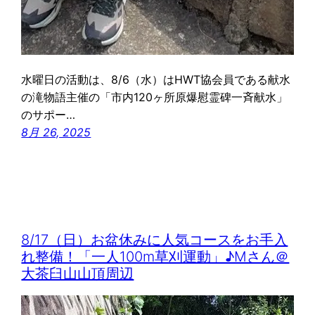
水曜日の活動は、8/6（水）はHWT協会員である献水
の滝物語主催の「市内120ヶ所原爆慰霊碑一斉献水」
のサポー…
8月 26, 2025
8/17（日）お盆休みに人気コースをお手入
れ整備！「一人100m草刈運動」♪Mさん＠
大茶臼山山頂周辺