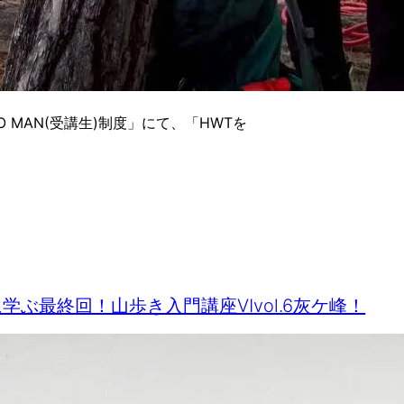
 MAN(受講生)制度」にて、「HWTを
学ぶ最終回！山歩き入門講座Ⅵvol.6灰ケ峰！