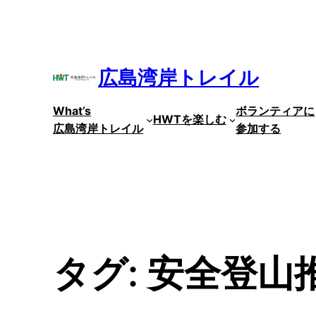
内
容
を
ス
広島湾岸トレイル
キ
ッ
What’s
ボランティアに
プ
HWTを楽しむ
広島湾岸トレイル
参加する
タグ:
安全登山