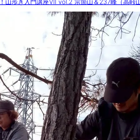
！山歩き入門講座Ⅶ vol.2 宗箇山＆237峰（高峠