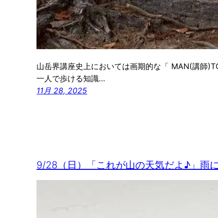
山岳界講座史上においては画期的な「 MAN(講師)TO
一人で歩ける知識…
11月 28, 2025
9/28（日）「これが山の天気だよ♪」雨に