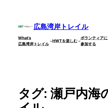
内
容
を
ス
広島湾岸トレイル
キ
ッ
What’s
ボランティアに
プ
HWTを楽しむ
広島湾岸トレイル
参加する
タグ:
瀬戸内海
イル