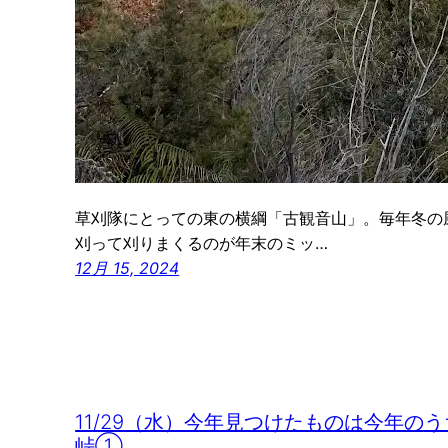
草刈隊にとっての東の横綱「古観音山」。毎年冬の
刈って刈りまくるのが年末のミッ…
12月 15, 2024
11/29（水）今年見つけたものは今年のう
峠①