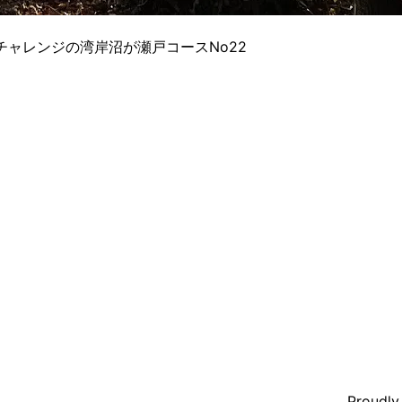
チャレンジの湾岸沼が瀬戸コースNo22
Proudl