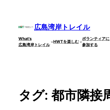
内
容
を
ス
広島湾岸トレイル
キ
ッ
What’s
ボランティアに
プ
HWTを楽しむ
広島湾岸トレイル
参加する
タグ:
都市隣接