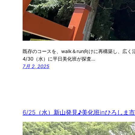
既存のコースを、walk＆run向けに再構築し、広
4/30（水）に平日美化班が探査…
7月 2, 2025
6/25（水）新山発見♪美化班inひろしま市