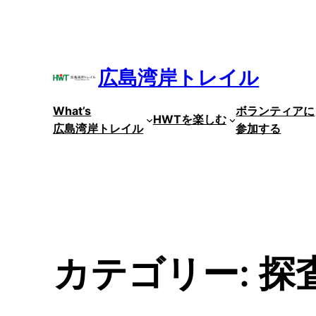
内
容
を
ス
広島湾岸トレイル
キ
ッ
What’s
ボランティアに
プ
HWTを楽しむ
広島湾岸トレイル
参加する
カテゴリー:
探