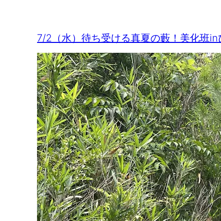
7/2（水）待ち受ける真夏の藪！美化班in