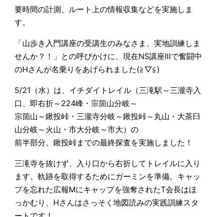
要時間の計測、ルート上の情報収集などを実施しま
す。
「山歩き入門講座の受講生のみなさま、実地訓練しま
せんか？！」との呼びかけに、現在NS講座Ⅲで奮闘中
のHさんが名乗りをあげられました(≧▽≦)
5/21（水）は、イチダイトレイル（三滝駅～三瀧寺入
口、即右折～224峰・宗箇山分岐～
宗箇山～鍬投峠・三瀧寺分岐～鍬投峠～丸山・大茶臼
山分岐～火山・市大分岐～市大）の
前半部分、鍬投峠までの最終探査を実施しました！
三滝寺を抜けず、入り口から右折してトレイルに入り
ます。軌跡を取得するためにガーミンを準備。キャッ
プを忘れた広報Mにキャップを強奪されたT会長はほ
っかむり、Hさんはさっそく地図読みの実践訓練スタ
ートです！