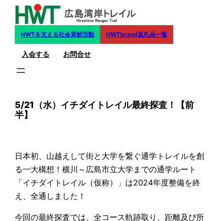
内
容
を
HWTを支える社会貢献活動
HWTbrand返礼品一覧
ス
入会する
お問合せ
キ
ッ
プ
5/21（水）イチダイトレイル最終探査！【前
半】
日本初、山越えして街と大学を繋ぐ通学トレイルを創
る一大構想！横川～広島市立大学までの通学ルート
「イチダイトレイル（仮称）」は2024年度整備を終
え、全通しました！
今回の最終探査では、全コース軌跡取り、距離及び所