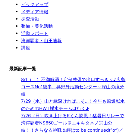
ピックアップ
メディア情報
探査活動
整備・美化活動
活動レポート
湾岸覇者・山王速報
講座
最新記事一覧
8/1（土）不満解消！定例整備で出口すっきり♪広島
コースNo1後半、呉野外活動センター～深山の滝分
岐
7/29（水）山と縁深ければこそ…！今年も原爆献水
のためのHWT採水チームは行く♪
7/26（日）吹き上げるKくん旋風！猛暑日リレーで
湾岸覇者NS650ゴール＠エキキタ木ノ宗山分
岐！！さらなる挑戦＆絆はto be continued(^o^)／