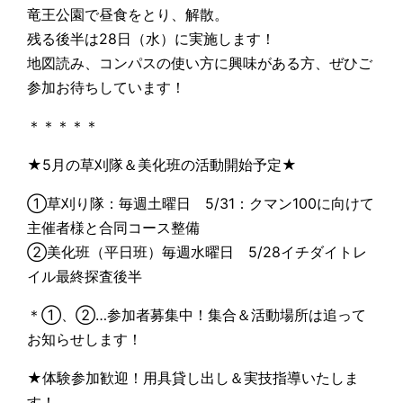
竜王公園で昼食をとり、解散。
残る後半は28日（水）に実施します！
地図読み、コンパスの使い方に興味がある方、ぜひご
参加お待ちしています！
＊＊＊＊＊
★5月の草刈隊＆美化班の活動開始予定★
①草刈り隊：毎週土曜日 5/31：クマン100に向けて
主催者様と合同コース整備
②美化班（平日班）毎週水曜日 5/28イチダイトレ
イル最終探査後半
＊①、②…参加者募集中！集合＆活動場所は追って
お知らせします！
★体験参加歓迎！用具貸し出し＆実技指導いたしま
す！