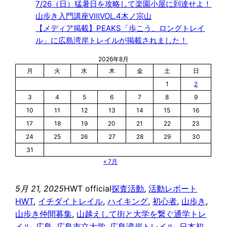
7/26（日）猛暑日を攻略して楽園小屋に到達せよ！
山歩き入門講座ⅧVOL.4木ノ宗山
【メディア掲載】PEAKS「歩こう、ロングトレイ
ル」に広島湾岸トレイルが掲載されました！
2026年8月
月
火
水
木
金
土
日
1
2
3
4
5
6
7
8
9
10
11
12
13
14
15
16
17
18
19
20
21
22
23
24
25
26
27
28
29
30
31
« 7月
5月 21, 2025
HWT official
探査活動
, 
活動レポート
HWT
, 
イチダイトレイル
, 
ハイキング
, 
初心者
, 
山歩き
, 
山歩き仲間募集
, 
山越えして街と大学を繋ぐ通学トレ
イル
, 
広島
, 
広島市立大学
, 
広島湾岸トレイル
, 
日本初