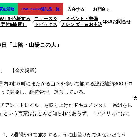
入会する
お問合せ
会貢献活動
HWTbrand返礼品一覧
HWTを応援する
ニュース＆
イベント・整備
Q&A
お問合せ
（寄付&協賛）
トピックス
カレンダー＆お申込
5日「山陰・山陽この人」
人」 【全文掲載】
県内4市５町にまたがる山々を歩いて旅する総距離約300キロ
なって開発し、維持管理、運営している。
ラチアン・トレイル」を取り上げたドキュメンタリー番組を見
」という言葉はほとんど知られておらず、「アメリカにはこ
、1、2週間かけて旅をするように山登りができないだろう