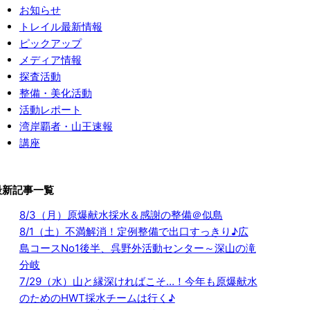
お知らせ
トレイル最新情報
ピックアップ
メディア情報
探査活動
整備・美化活動
活動レポート
湾岸覇者・山王速報
講座
最新記事一覧
8/3（月）原爆献水採水＆感謝の整備＠似島
8/1（土）不満解消！定例整備で出口すっきり♪広
島コースNo1後半、呉野外活動センター～深山の滝
分岐
7/29（水）山と縁深ければこそ…！今年も原爆献水
のためのHWT採水チームは行く♪