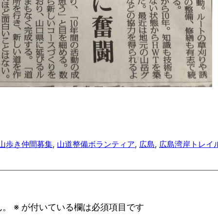
山歩き仲間募集
, 
山道整備ボランティア
, 
広島
, 
広島湾岸トレイ
ん。
※
が付いている欄は必須項目です