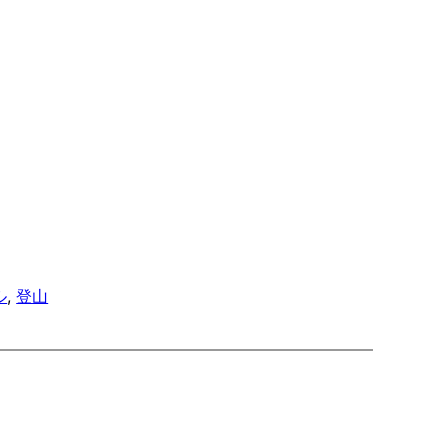
ル
, 
登山