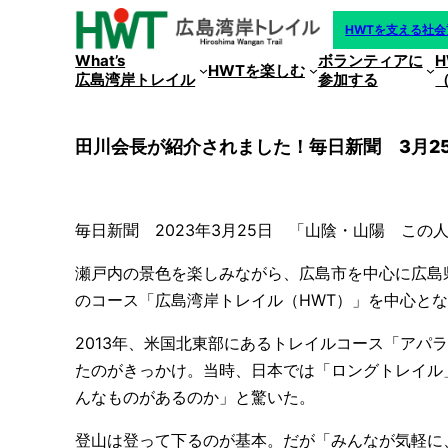
内
HWTを支える社
容
What’s
ボランティアに
を
HWTを楽しむ
広島湾岸トレイル
参加する
ス
キ
ッ
田川会長が紹介されました！毎日新聞 3月2
プ
毎日新聞 2023年3月25日 「山陰・山陽 この
瀬戸内の景色を楽しみながら、広島市を中心に広島
のコース「広島湾岸トレイル（HWT）」を中心と
2013年、米国北東部にあるトレイルコース「アパ
たのがきっかけ。当時、日本では「ロングトレイル
んなものがあるのか」と驚いた。
登山は登って下るのが基本。だが「みんなが気軽に