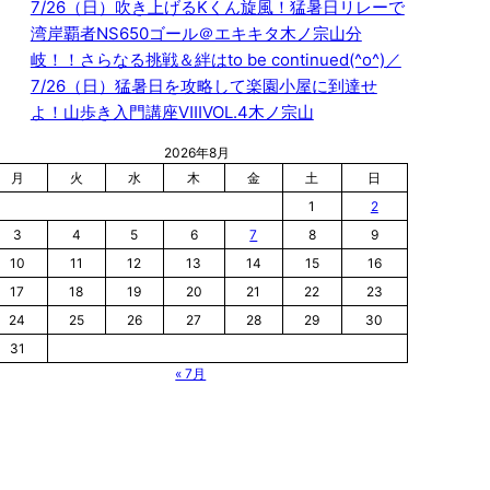
7/26（日）吹き上げるKくん旋風！猛暑日リレーで
湾岸覇者NS650ゴール＠エキキタ木ノ宗山分
岐！！さらなる挑戦＆絆はto be continued(^o^)／
7/26（日）猛暑日を攻略して楽園小屋に到達せ
よ！山歩き入門講座ⅧVOL.4木ノ宗山
2026年8月
月
火
水
木
金
土
日
1
2
3
4
5
6
7
8
9
10
11
12
13
14
15
16
17
18
19
20
21
22
23
24
25
26
27
28
29
30
31
« 7月