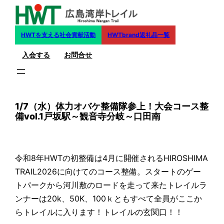
内
容
を
HWTを支える社会貢献活動
HWTbrand返礼品一覧
ス
入会する
お問合せ
キ
ッ
プ
1/7（水）体力オバケ整備隊参上！大会コース整
備vol.1戸坂駅～観音寺分岐～口田南
令和8年HWTの初整備は4月に開催されるHIROSHIMA
TRAIL2026に向けてのコース整備。スタートのゲー
トパークから河川敷のロードを走って来たトレイルラ
ンナーは20k、50K、100ｋともすべて全員がここか
らトレイルに入ります！トレイルの玄関口！！