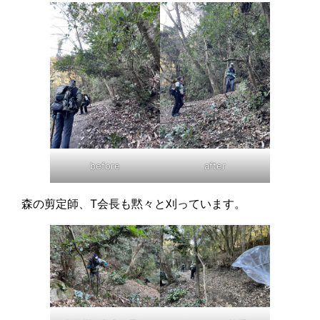
before
after
森の剪定師、T会長も黙々と刈っています。