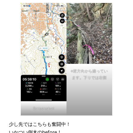
※逆方向から撮ってい
ます。下りでは右側
Screenshot
少し先ではこちらも奮闘中！
いかつい倒木のbefore！