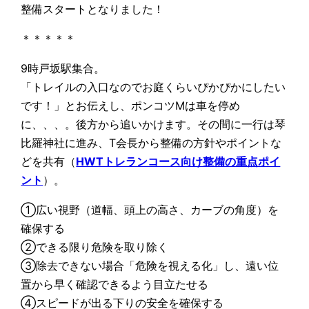
整備スタートとなりました！
＊＊＊＊＊
9時戸坂駅集合。
「トレイルの入口なのでお庭くらいぴかぴかにしたい
です！」とお伝えし、ポンコツMは車を停め
に、、、。後方から追いかけます。その間に一行は琴
比羅神社に進み、T会長から整備の方針やポイントな
どを共有（
HWTトレランコース向け整備の重点ポイ
ント
）。
①広い視野（道幅、頭上の高さ、カーブの角度）を
確保する
②できる限り危険を取り除く
③除去できない場合「危険を視える化」し、遠い位
置から早く確認できるよう目立たせる
④スピードが出る下りの安全を確保する