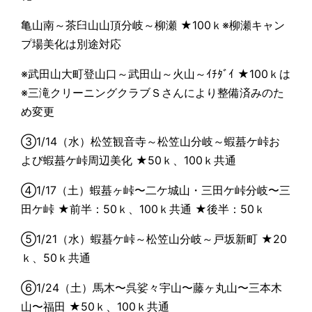
亀山南～茶臼山山頂分岐～柳瀬 ★100ｋ※柳瀬キャン
プ場美化は別途対応
※武田山大町登山口～武田山～火山～ｲﾁﾀﾞｲ ★100ｋは
※三滝クリーニングクラブＳさんにより整備済みのた
め変更
③1/14（水）松笠観音寺～松笠山分岐～蝦蟇ケ峠お
よび蝦蟇ケ峠周辺美化 ★50ｋ、100ｋ共通
④1/17（土）蝦蟇ヶ峠〜二ケ城山・三田ケ峠分岐〜三
田ケ峠 ★前半：50ｋ、100ｋ共通 ★後半：50ｋ
⑤1/21（水）蝦蟇ケ峠～松笠山分岐～戸坂新町 ★20
ｋ、50ｋ共通
⑥1/24（土）馬木〜呉娑々宇山〜藤ヶ丸山〜三本木
山〜福田 ★50ｋ、100ｋ共通