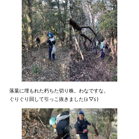
落葉に埋もれた朽ちた切り株。わなですな。
ぐりぐり回して引っこ抜きました(≧▽≦)