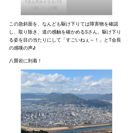
Yさんサルトリイバラ
＆雑木と大格闘
この急斜面を、なんども駆け下りては障害物を確認
し、取り除き、道の感触を確かめるSさん。駆け下り
る姿を目の当たりにして「すごいねぇ～！」とT会長
の感嘆の声♪
八畳岩に到着！