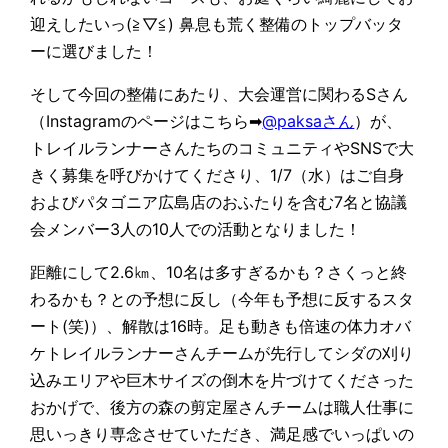
迎えしたいっ(≧▽≦) 鼻息も荒く整備のトップバッタ
ーに選びました！
そして今回の整備にあたり、大会運営に関わるSさん
（Instagramのページはこちら➡
@paksaさん
）が、
トレイルランナーさんたちのコミュニティやSNSで大
きく募集を呼びかけてくださり、1/7（水）はご自身
およびパタゴニア広島店のおふたりを含む7名と協議
会メンバー3人の10人での活動となりました！
距離にして2.6㎞、10名は多すぎるかも？さくっと終
わるかも？との予想に反し（今年も予想に反するスタ
ート(笑)）、解散は16時。足も動きも倍速の体力オバ
ケトレイルランナーさんチームが先行してシダの刈り
込みエリアや巨木サイズの倒木を片づけてくださった
おかげで、後方の森の剪定屋さんチームは職人仕事に
思いっきり専念させていただき、満足感でいっぱいの