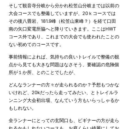
そして観音寺分岐から分かれ松笠山分岐までは以前の
大会コースでも整備していますが、20ｋコースでは
その後八畳岩、181.9峰（松笠山東峰？）を経て口田
南の矢口変電所脇へと降りていきます。ここはHWT
コース外であり、これまでの大会でも使われたことの
ない初めてのコースです。
事前情報によれば、気持ちの良いトレイルで整備の観
点から見ても大きな問題はなさそう、要確認の危険個
所が１か所、とのことでしたが、
どんなランナーの方々が走られるのか？予想もつかな
いけれど、20kだったら走ってみたい、とトレイルラ
ンニング大会初出場、なんていう方もいらっしゃるか
もしれない。
全ランナーにとっての玄関口も、ビギナーの方が走ら
れるかもしれないコースも、お庭くらい綺麗にしてお