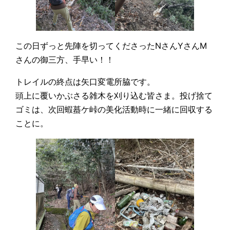
この日ずっと先陣を切ってくださったNさんYさんM
さんの御三方、手早い！！
トレイルの終点は矢口変電所脇です。
頭上に覆いかぶさる雑木を刈り込む皆さま。投げ捨て
ゴミは、次回蝦蟇ケ峠の美化活動時に一緒に回収する
ことに。