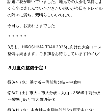
話題に花が咲いていました。地元での大会を気持ちよ
く安全に楽しんでいただきたい想いが今日もトレイル
の隅々に満ち、素晴らしいいちにち。
今日も、お疲れさまでした！
＊＊＊＊＊
3月も、HIROSHIMA TRAIL2026に向けた大会コース
整備は続きます。ご参加をお待ちしています(^o^)／
３月度の整備予定！
⑯3/4（水）浜ケ谷～備前坊分岐～中倉峠
⑰3/7（土）市大～市大分岐～丸山～356峰手前分岐
～鍬投げ峠と市大周辺美化
⑱3/11（水）中倉峠～南原峡(2/25水雨天中止分）