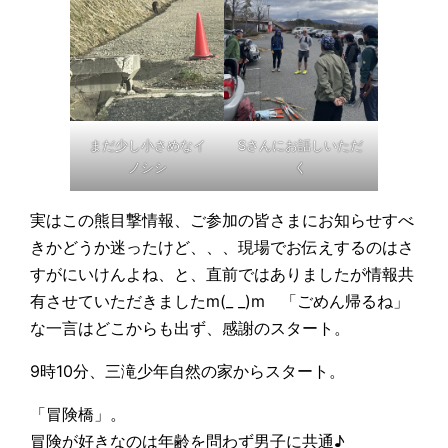
まだ少し小さめなイ
Sさんにお話しいただ
ノシシ
く
実はこの熊目撃情報、ご参加の皆さまにお知らせすべ
きかどうか迷ったけど、、、現場でお伝えするのはさ
すがにいけんよね、と、直前ではありましたが情報共
有させていただきましたm(_ _)m 「ごめん帰るね」
な一言はどこからも出ず、感謝のスタート。
9時10分、三滝少年自然の家からスタート。
「冒険橋」。
冒険が好きなのは年齢を問わず男子に共通♪