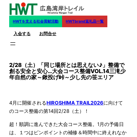
内
容
を
HWTを支える社会貢献活動
HWTbrand返礼品一覧
ス
入会する
お問合せ
キ
ッ
プ
2/28（土）「同じ場所とは思えない♪」整備で
創る安全と安心…大会コース整備VOL.14三滝少
年自然の家～鍬投げ峠～少し先の笹エリア
4月に開催される
HIROSHIMA TRAIL2026
に向けて
のコース整備の第14回2/28（土）！
超！順調に進んできた大会コース整備。1月の予備日
は、１つはピンポイントの補修＆時間中に終えれなか