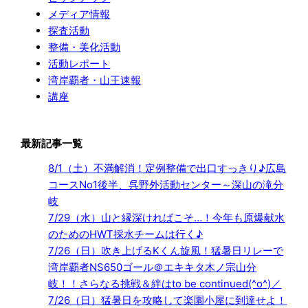
メディア情報
探査活動
整備・美化活動
活動レポート
湾岸覇者・山王速報
講座
最新記事一覧
8/1（土）不満解消！定例整備で出口すっきり♪広島
コースNo1後半、呉野外活動センター～深山の滝分
岐
7/29（水）山と縁深ければこそ…！今年も原爆献水
のためのHWT採水チームは行く♪
7/26（日）吹き上げるKくん旋風！猛暑日リレーで
湾岸覇者NS650ゴール＠エキキタ木ノ宗山分
岐！！さらなる挑戦＆絆はto be continued(^o^)／
7/26（日）猛暑日を攻略して楽園小屋に到達せよ！