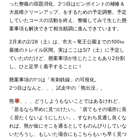
った整備の宿題消化、2つ目はピンポイントの補修＆
大規模クリーンアップ、をするための予定調整。予定
していたコースの活動を終え、整備してみて生じた懸
案事項も解決できて相当順調に進んできています。
2月末の2/28（土）は、市大～竜王公園までの100㎞
最後のトレイル区間。実はここは3/7（土）に予定し
ていたのだけど、懸案事項が生じたこともあり2分割
し、ひと足早く着手することに！
懸案事項の1つは「有刺鉄線」の可視化。
2つ目はなんと、、、試走中の「熊出没」。
熊
、、、どうしようもないことではあるけれど、
「居るなら早めに見つけたい」「居てもその場所に長
く居たくないようにしたい」。すなわち見通し良くな
れば、熊が仮にそこを通るとしてものんびりしていな
いだろうし、もしいた場合にもこちらもいち早く見つ