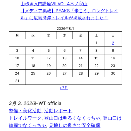
山歩き入門講座ⅧVOL.4木ノ宗山
【メディア掲載】PEAKS「歩こう、ロングトレイ
ル」に広島湾岸トレイルが掲載されました！
2026年8月
月
火
水
木
金
土
日
1
2
3
4
5
6
7
8
9
10
11
12
13
14
15
16
17
18
19
20
21
22
23
24
25
26
27
28
29
30
31
« 7月
3月 3, 2026
HWT official
整備・美化活動
, 
活動レポート
トレイルワーク
, 
登山口は明るくなくっちゃ
, 
登山口は
綺麗でなくっちゃ
, 
見通しの良さで安全確保