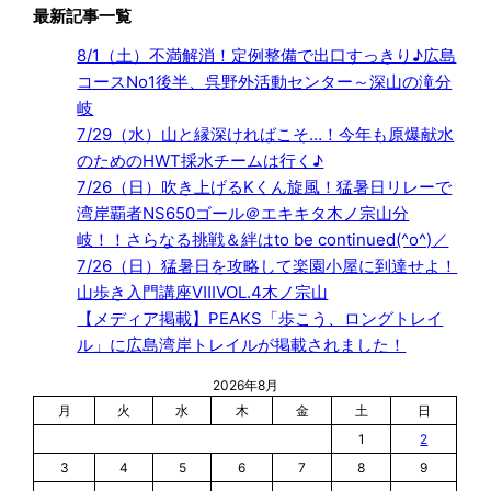
最新記事一覧
8/1（土）不満解消！定例整備で出口すっきり♪広島
コースNo1後半、呉野外活動センター～深山の滝分
岐
7/29（水）山と縁深ければこそ…！今年も原爆献水
のためのHWT採水チームは行く♪
7/26（日）吹き上げるKくん旋風！猛暑日リレーで
湾岸覇者NS650ゴール＠エキキタ木ノ宗山分
岐！！さらなる挑戦＆絆はto be continued(^o^)／
7/26（日）猛暑日を攻略して楽園小屋に到達せよ！
山歩き入門講座ⅧVOL.4木ノ宗山
【メディア掲載】PEAKS「歩こう、ロングトレイ
ル」に広島湾岸トレイルが掲載されました！
2026年8月
月
火
水
木
金
土
日
1
2
3
4
5
6
7
8
9