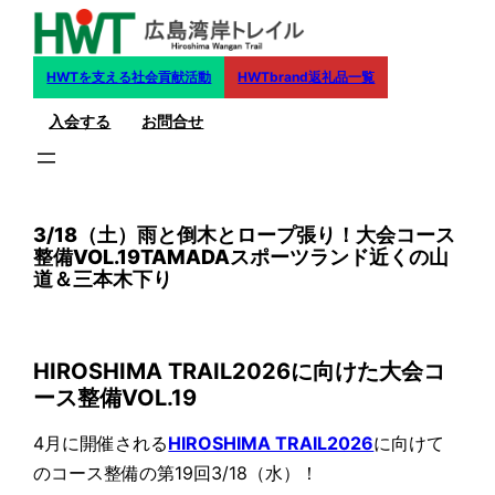
内
容
を
HWTを支える社会貢献活動
HWTbrand返礼品一覧
ス
入会する
お問合せ
キ
ッ
プ
3/18（土）雨と倒木とロープ張り！大会コース
整備VOL.19TAMADAスポーツランド近くの山
道＆三本木下り
HIROSHIMA TRAIL2026に向けた大会コ
ース整備VOL.19
4月に開催される
HIROSHIMA TRAIL2026
に向けて
のコース整備の第19回3/18（水）！