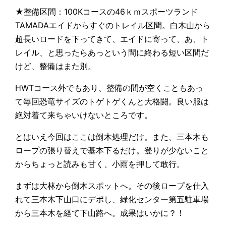
★整備区間：100Kコースの46ｋｍスポーツランド
TAMADAエイドからすぐのトレイル区間。白木山から
超長いロードを下ってきて、エイドに寄って、あ、ト
レイル、と思ったらあっという間に終わる短い区間だ
けど、整備はまた別。
HWTコース外でもあり、整備の間が空くこともあっ
て毎回恐竜サイズのトゲトゲくんと大格闘。良い服は
絶対着て来ちゃいけないところです。
とはいえ今回はここは倒木処理だけ。また、三本木も
ロープの張り替えで基本下るだけ。登りが少ないこと
からちょっと読みも甘く、小雨を押して敢行。
まずは大林から倒木スポットへ。その後ロープを仕入
れて三本木下山口にデポし、緑化センター第五駐車場
から三本木を経て下山路へ。成果はいかに？！