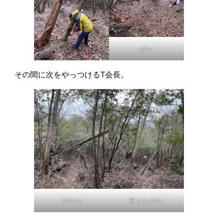
after
その間に次をやっつけるT会長。
before
落ちたafter