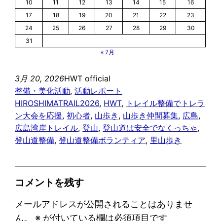
10
11
12
13
14
15
16
17
18
19
20
21
22
23
24
25
26
27
28
29
30
31
« 7月
3月 20, 2026
HWT official
整備・美化活動
, 
活動レポート
HIROSHIMATRAIL2026
, 
HWT
, 
トレイル整備でトレラ
ン大会を応援
, 
初心者
, 
山歩き
, 
山歩き仲間募集
, 
広島
, 
広島湾岸トレイル
, 
登山
, 
登山道は安全でなくっちゃ
, 
登山道整備
, 
登山道整備ボランティア
, 
里山歩き
コメントを残す
メールアドレスが公開されることはありませ
ん。
※
が付いている欄は必須項目です