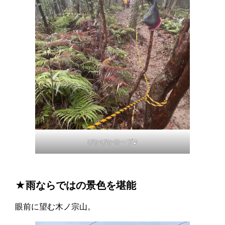
ぴかぴかロープ♪
★雨ならではの景色を堪能
眼前に望む木ノ宗山。