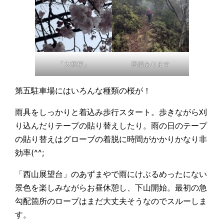
「大寒桜」
風情あります
第五駐車場にはいろんな種類の桜が！
雨具をしっかりと着込み歩行スタート。歩きながら刈
り込んだりテープの貼り替えしたり。雨の日のテープ
の貼り替えはグローブの着脱に時間がかかりかなり非
効率(^^;
「西山展望台」のあずまやで雨にけぶるめったにない
景色を楽しみながらお昼休憩し、下山開始。最初の急
勾配箇所のロープはまだ大丈夫そうなのでスルーしま
す。