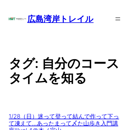
内
容
広島湾岸トレイル
を
ス
キ
ッ
プ
タグ:
自分のコース
タイムを知る
1/28（日）迷って登って結んで作って下っ
て凍えて…あったまって〆た山歩き入門講