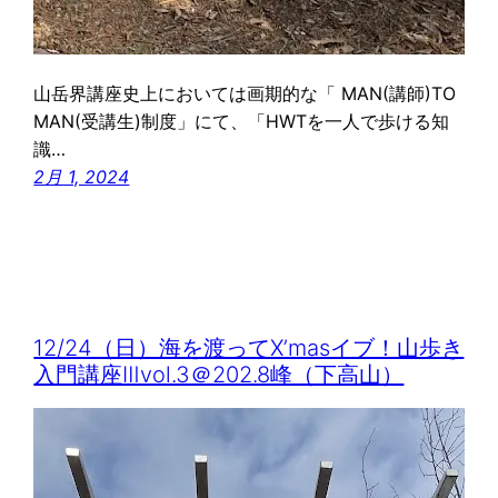
山岳界講座史上においては画期的な「 MAN(講師)TO
MAN(受講生)制度」にて、「HWTを一人で歩ける知
識…
2月 1, 2024
12/24（日）海を渡ってX’masイブ！山歩き
入門講座Ⅲvol.3＠202.8峰（下高山）