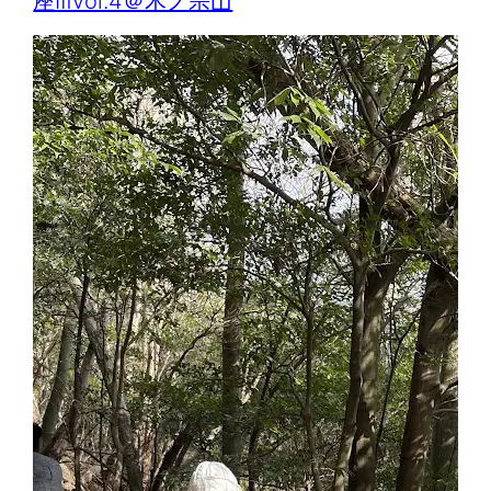
座Ⅲvol.4＠木ノ宗山