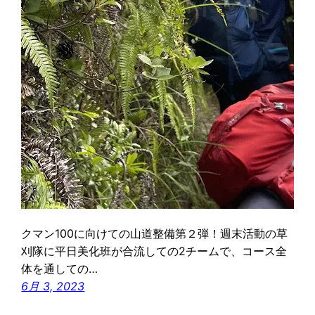
クマン100に向けての山道整備第２弾！週末活動の草
刈隊に平日美化班が合流しての2チームで、コース全
体を通しての…
6月 3, 2023