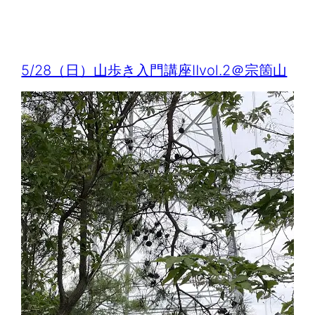
5/28（日）山歩き入門講座Ⅱvol.2＠宗箇山