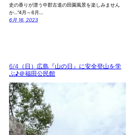
史の香りが漂う中郡古道の田園風景を楽しみません
か…”4月～6月…
6月 16, 2023
6/4（日）広島『山の日』に安全登山を学
ぶ♪＠福田公民館