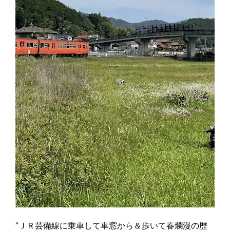
”ＪＲ芸備線に乗車して車窓から＆歩いて春爛漫の歴