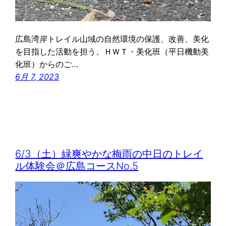
広島湾岸トレイル山域の自然環境の保護、改善、美化
を目指した活動を担う、ＨＷＴ・美化班（平日機動美
化班）からのご…
6月 7, 2023
6/3（土）緑爽やかな梅雨の中日のトレイ
ル体験会＠広島コースNo.5