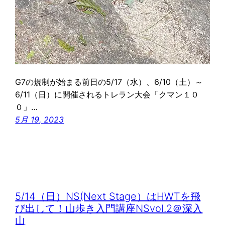
G7の規制が始まる前日の5/17（水）、6/10（土）～
6/11（日）に開催されるトレラン大会「クマン１０
０」…
5月 19, 2023
5/14（日）NS(Next Stage）はHWTを飛
び出して！山歩き入門講座NSvol.2＠深入
山