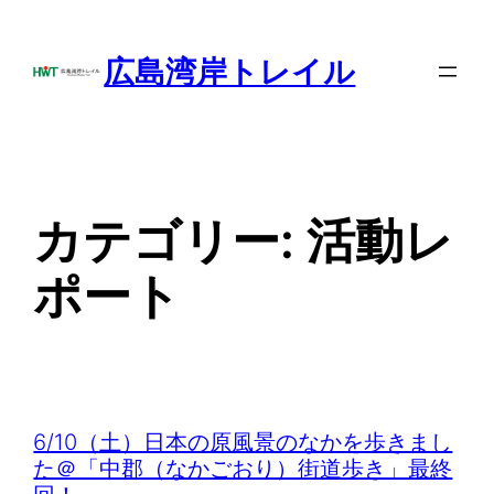
内
容
広島湾岸トレイル
を
ス
キ
ッ
プ
カテゴリー:
活動レ
ポート
6/10（土）日本の原風景のなかを歩きまし
た＠「中郡（なかごおり）街道歩き」最終