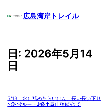
内
容
広島湾岸トレイル
を
ス
キ
ッ
プ
日:
2026年5月14
日
5/13（水）舐めたらいけん、長い長い下り
の玖波ルート♪経小屋山整備Vol.5