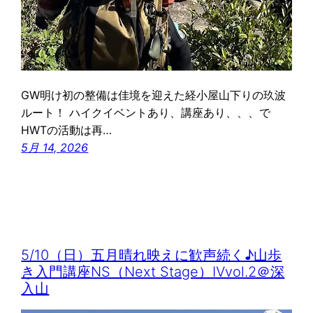
GW明け初の整備は佳境を迎えた経小屋山下りの玖波
ルート！ ハイクイベントあり、講座あり、、、で
HWTの活動は再…
5月 14, 2026
5/10（日）五月晴れ映えに歓声続く♪山歩
き入門講座NS（Next Stage）Ⅳvol.2＠深
入山