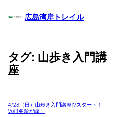
内
容
広島湾岸トレイル
を
ス
キ
ッ
プ
タグ:
山歩き入門講
座
4/28（日）山歩き入門講座Ⅳスタート！
Vol.1＠鈴が峰！