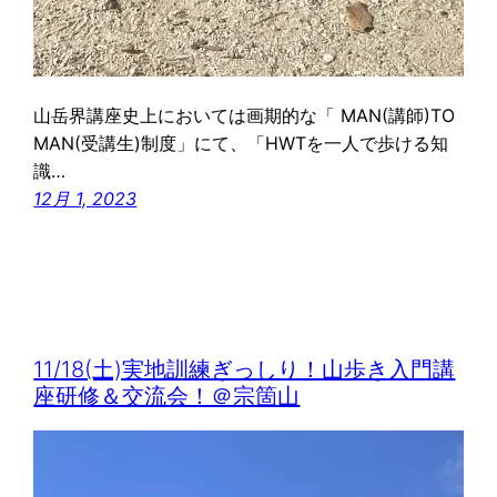
山岳界講座史上においては画期的な「 MAN(講師)TO
MAN(受講生)制度」にて、「HWTを一人で歩ける知
識…
12月 1, 2023
11/18(土)実地訓練ぎっしり！山歩き入門講
座研修＆交流会！＠宗箇山