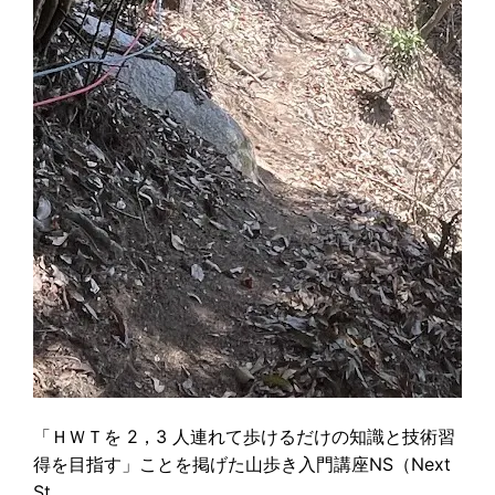
「ＨＷＴを 2，3 人連れて歩けるだけの知識と技術習
得を目指す」ことを掲げた山歩き入門講座NS（Next
St…