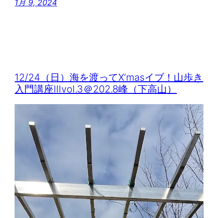
1月 9, 2024
12/24（日）海を渡ってX’masイブ！山歩き
入門講座Ⅲvol.3＠202.8峰（下高山）