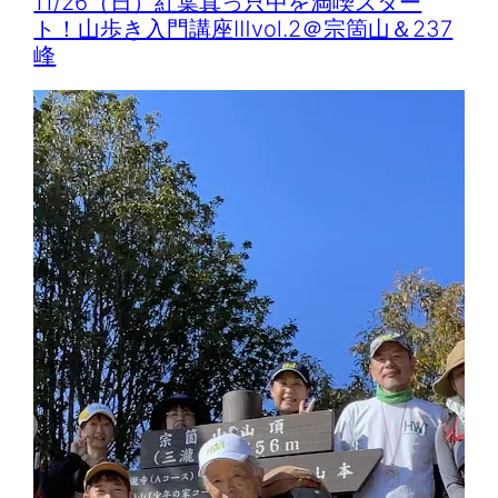
11/26（日）紅葉真っ只中を満喫スター
ト！山歩き入門講座Ⅲvol.2＠宗箇山＆237
峰