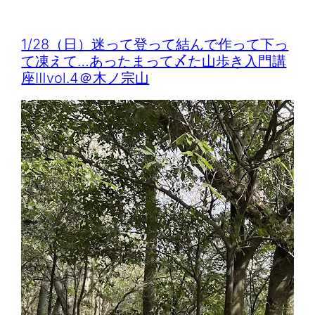
1/28（日）迷って登って結んで作って下っ
て凍えて…あったまって〆た山歩き入門講
座Ⅲvol.4＠木ノ宗山