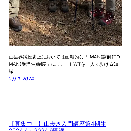
山岳界講座史上においては画期的な「 MAN(講師)TO
MAN(受講生)制度」にて、「HWTを一人で歩ける知
識…
2月 1, 2024
【募集中！】山歩き入門講座第4期生
2024.4～2024.9開講