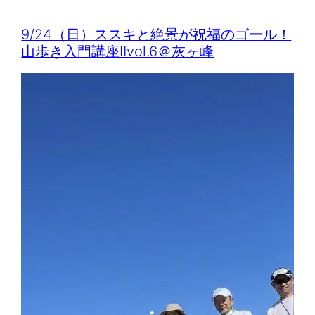
9/24（日）ススキと絶景が祝福のゴール！
山歩き入門講座Ⅱvol.6＠灰ヶ峰