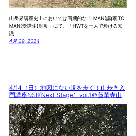
山岳界講座史上においては画期的な「 MAN(講師)TO
MAN(受講生)制度」にて、「HWTを一人で歩ける知
識…
4月 29, 2024
4/14（日）地図にない道を歩く！山歩き入
門講座NSⅡ(Next Stage）vol.1＠蓮華寺山