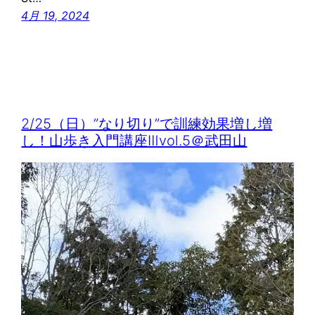
4月 19, 2024
2/25（日）”なり切り”で訓練効果増し増
し！山歩き入門講座Ⅲvol.5＠武田山